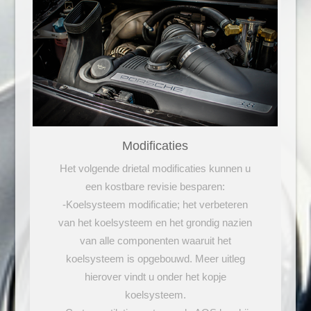
Modificaties
Het volgende drietal modificaties kunnen u
een kostbare revisie besparen:
-Koelsysteem modificatie; het verbeteren
van het koelsysteem en het grondig nazien
van alle componenten waaruit het
koelsysteem is opgebouwd. Meer uitleg
hierover vindt u onder het kopje
koelsysteem.