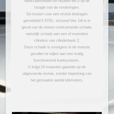
werkzaamheden en houden we u op de
hoogte van de vorderingen.
De kosten voor een revisie bedragen
gemiddeld € 9750,- inclusief btw. Dit is in
geval van de meest voorkomende schade,
namelijk schade aan een of meerdere
cilinders van cilinderbank 2.
Deze schade is overigens in de meeste
gevallen te wijten aan een matig
functionerend koelsysteem.
U krijgt 24 maanden garantie op de
uitgevoerde revisie, zonder beperking van
het gemaakte aantal kilometers.