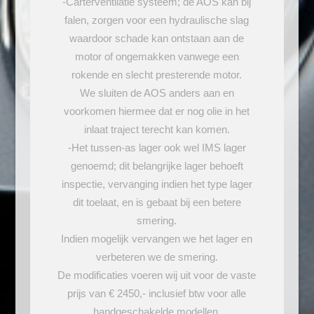
-Carterventilatie systeem; de AOS kan bij
falen, zorgen voor een hydraulische slag
waardoor schade kan ontstaan aan de
motor of ongemakken vanwege een
rokende en slecht presterende motor.
We sluiten de AOS anders aan en
voorkomen hiermee dat er nog olie in het
inlaat traject terecht kan komen.
-Het tussen-as lager ook wel IMS lager
genoemd; dit belangrijke lager behoeft
inspectie, vervanging indien het type lager
dit toelaat, en is gebaat bij een betere
smering.
Indien mogelijk vervangen we het lager en
verbeteren we de smering.
De modificaties voeren wij uit voor de vaste
prijs van € 2450,- inclusief btw voor alle
handgeschakelde modellen.