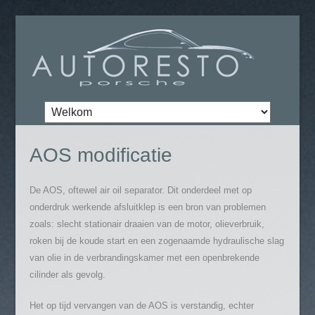
AOS modificatie
De AOS, oftewel air oil separator. Dit onderdeel met op
onderdruk werkende afsluitklep is een bron van problemen
zoals: slecht stationair draaien van de motor, olieverbruik,
roken bij de koude start en een zogenaamde hydraulische slag
van olie in de verbrandingskamer met een openbrekende
cilinder als gevolg.
Het op tijd vervangen van de AOS is verstandig, echter