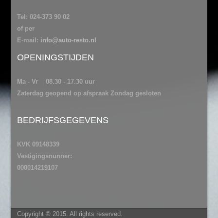
Tel: 024-373 90 02
of per
E-mail:
info@auto-resto.nl
OPENINGSTIJDEN
Ma - Vr 08.30 - 17.30 uur
Zaterdag geopend op afspraak Zondag gesloten
BEDRIJFSGEGEVENS
KVK 09148339
Vestigingsnunner:
000014219107
Copyright © 2015. All rights reserved.