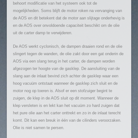
behoort modificatie van het systeem ook tot de
mogelijkheden. Soms blijft de motor roken na vervanging van
de AOS en dit betekent dat de motor aan slijtage onderhevig is
en de AOS over onvoldoende capaciteit beschikt om de olie
uit de carter damp te verwijderen.
De AOS werkt cyclonisch, de dampen draaien rond en de olie
slingert tegen de wanden, de olie zakt door een gat onderin de
AOS via een slang terug in het carter, de dampen worden
afgezogen ter hoogte van de gasklep. De aansluiting van de
slang aan de inlaat bevind zich achter de gasklep waar een
hoog vacuüm ontstaat wanneer de gasklep zich sluit en de
motor nog op toeren is. Alsof er een stofzuiger begint te
zuigen, de klep in de AOS sluit op dit moment. Wanneer de
klep versleten is en lekt kan het vacuüm zo hard zuigen dat
het pure olie aan het carter onttrekt en zo in de inlaat terecht
komt. Dit kan een breuk in één van de cilinders veroorzaken.
Olie is niet samen te persen.